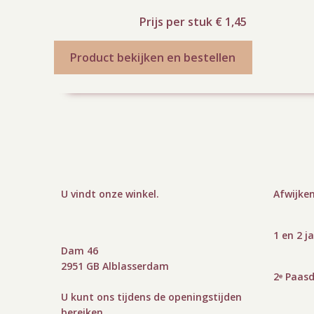
Prijs per stuk € 1,45
Product bekijken en bestellen
U vindt onze winkel
.
Afwijken
1 en 2 j
Dam 46
2951 GB Alblasserdam
2ᵉ Paas
U kunt ons tijdens de openingstijden
bereiken.