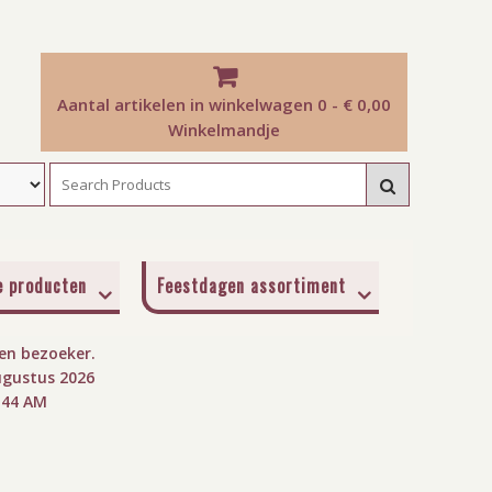
Aantal artikelen in winkelwagen
0 - € 0,00
Winkelmandje
e producten
Feestdagen assortiment
n bezoeker.
ugustus 2026
:45 AM