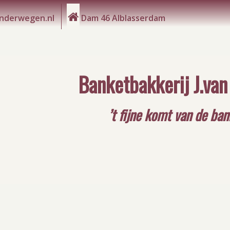
anderwegen.nl
Dam 46 Alblasserdam
Banketbakkerij J.va
’t fijne komt van de ba