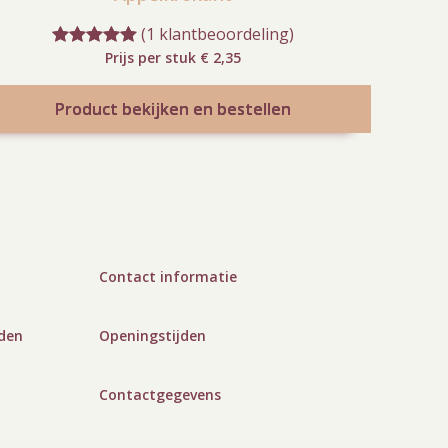
(1 klantbeoordeling)
Prijs per stuk € 2,35
Gewaardeer
1
d
5.00
op 5
Product bekijken en bestellen
gebaseerd
op
klant
waardering
Contact informatie
den
Openingstijden
Contactgegevens