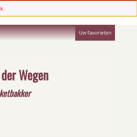
k.
Uw favorieten
n der Wegen
nketbakker