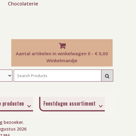
Chocolaterie
Aantal artikelen in winkelwagen
0 - € 0,00
Winkelmandje
e producten
Feestdagen assortiment
 bezoeker.
ugustus 2026
08 PM