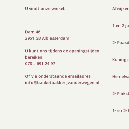
U vindt onze winkel
.
Afwijken
1 en 2 j
Dam 46
2951 GB Alblasserdam
2ᵉ Paas
U kunt ons tijdens de openingstijden
bereiken.
Koningsd
078 – 691 24 97
Of via onderstaande emailadres.
Hemelva
info@bank
etbakkerijvanderwegen.nl
2ᵉ Pinks
1ᵉ en 2ᵉ