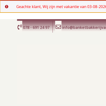
Geachte klant, Wij zijn met vakantie van 03-08-2026
Ga
naar
078 - 691 24 97
info@banketbakkerijv
de
inhoud