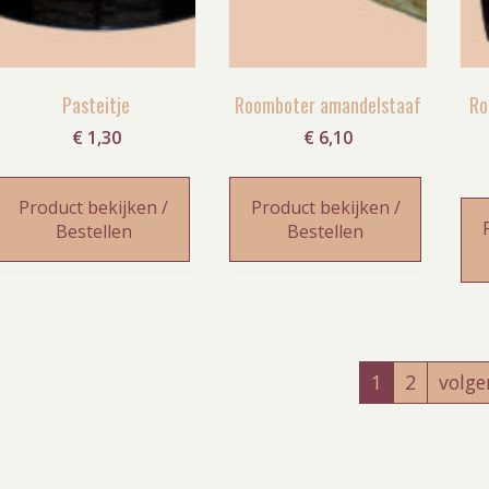
Pasteitje
Roomboter amandelstaaf
Ro
€
1,30
€
6,10
Product bekijken /
Product bekijken /
Bestellen
Bestellen
1
2
volg