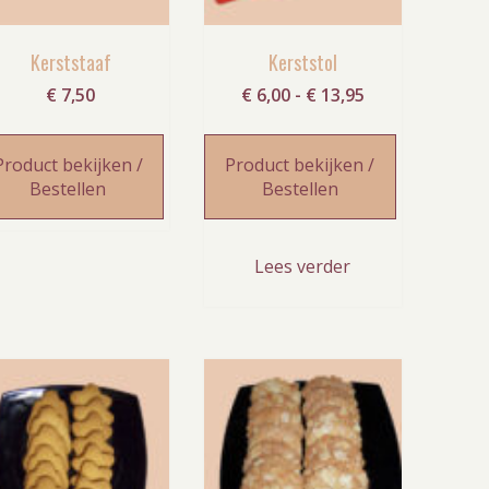
Kerststaaf
Kerststol
Prijsklasse:
€
7,50
€
6,00
-
€
13,95
€ 6,00
tot
Product bekijken /
Product bekijken /
€ 13,95
Bestellen
Bestellen
Lees verder