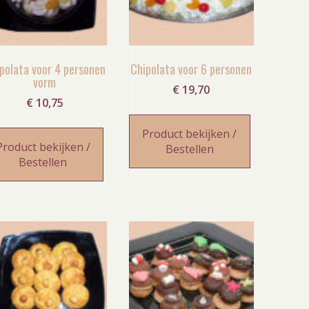
polata voor 4 personen
Chipolata voor 6 personen
vorm
€
19,70
€
10,75
Product bekijken /
Product bekijken /
Bestellen
Bestellen