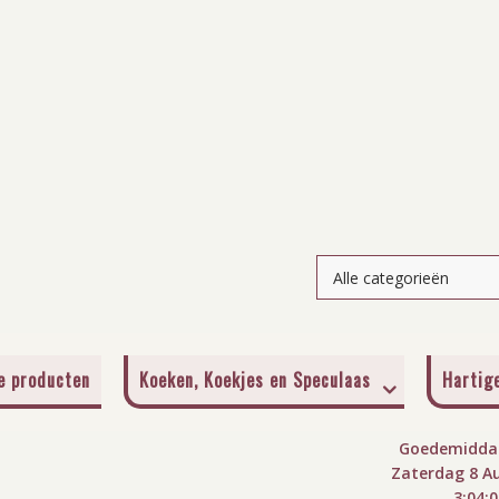
je producten
Koeken, Koekjes en Speculaas
Hartig
Goedemiddag
Zaterdag 8 A
3:04: