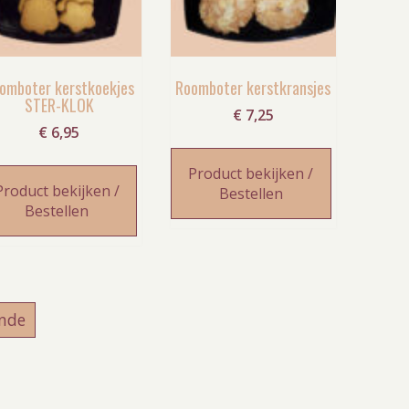
omboter kerstkoekjes
Roomboter kerstkransjes
STER-KLOK
€
7,25
€
6,95
Product bekijken /
Product bekijken /
Bestellen
Bestellen
ende