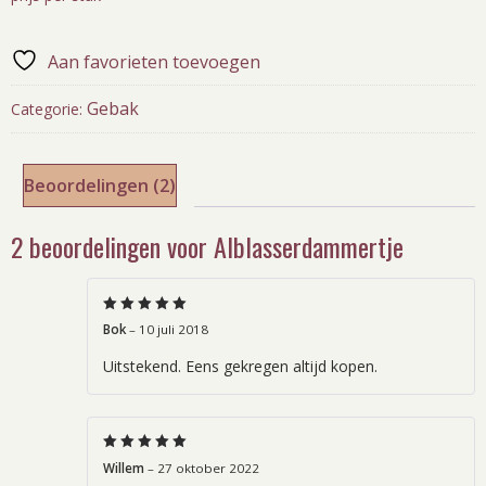
Aan favorieten toevoegen
Gebak
Categorie:
Beoordelingen (2)
2 beoordelingen voor
Alblasserdammertje
Gewaardeerd
5
Bok
–
10 juli 2018
uit 5
Uitstekend. Eens gekregen altijd kopen.
Gewaardeerd
5
Willem
–
27 oktober 2022
uit 5