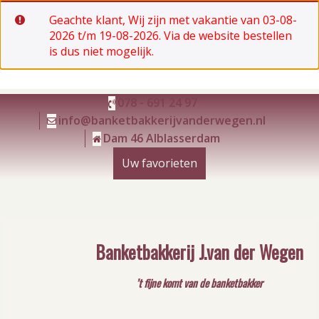
Geachte klant, Wij zijn met vakantie van 03-08-
2026 t/m 19-08-2026. Via de website bestellen
is dus niet mogelijk.
Ga
078 - 691 24 97
naar
info@banketbakkerijvanderwegen.nl
de
Dam 46 Alblasserdam
inhoud
Uw favorieten
Banketbakkerij J.van der Wegen
’t fijne komt van de banketbakker