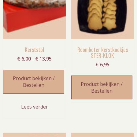
Kerststol
Roomboter kerstkoekjes
STER-KLOK
Prijsklasse:
€
6,00
-
€
13,95
€
6,95
€ 6,00
tot
Product bekijken /
€ 13,95
Product bekijken /
Bestellen
Bestellen
Lees verder