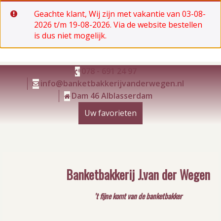
Geachte klant, Wij zijn met vakantie van 03-08-
2026 t/m 19-08-2026. Via de website bestellen
is dus niet mogelijk.
Ga
078 - 691 24 97
naar
info@banketbakkerijvanderwegen.nl
de
Dam 46 Alblasserdam
inhoud
Uw favorieten
Banketbakkerij J.van der Wegen
’t fijne komt van de banketbakker