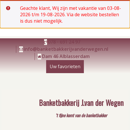
Geachte klant, Wij zijn met vakantie van 03-08-
2026 t/m 19-08-2026. Via de website bestellen
is dus niet mogelijk.
Ga
078 - 691 24 97
naar
info@banketbakkerijvanderwegen.nl
de
Dam 46 Alblasserdam
inhoud
Uw favorieten
Banketbakkerij J.van der Wegen
’t fijne komt van de banketbakker