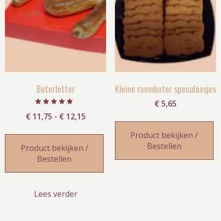
Boterletter
Kleine roomboter speculaasjes
€
5,65
Gewaardeerd
Prijsklasse:
€
11,75
-
€
12,15
5.00
uit 5
€ 11,75
Product bekijken /
tot
Bestellen
Product bekijken /
€ 12,15
Bestellen
Lees verder