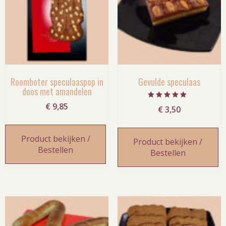
Roomboter speculaaspop in
Gevulde speculaas
doos met amandelen
Gewaardeerd
€
9,85
€
3,50
5.00
uit 5
Product bekijken /
Product bekijken /
Bestellen
Bestellen