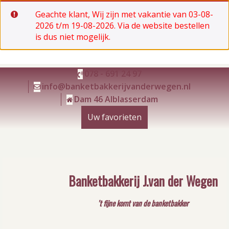
Geachte klant, Wij zijn met vakantie van 03-08-
2026 t/m 19-08-2026. Via de website bestellen
is dus niet mogelijk.
Ga
078 - 691 24 97
naar
info@banketbakkerijvanderwegen.nl
de
Dam 46 Alblasserdam
inhoud
Uw favorieten
Banketbakkerij J.van der Wegen
’t fijne komt van de banketbakker