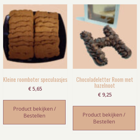
Kleine roomboter speculaasjes
Chocoladeletter Room met
hazelnoot
€
5,65
€
9,25
Product bekijken /
Product bekijken /
Bestellen
Bestellen