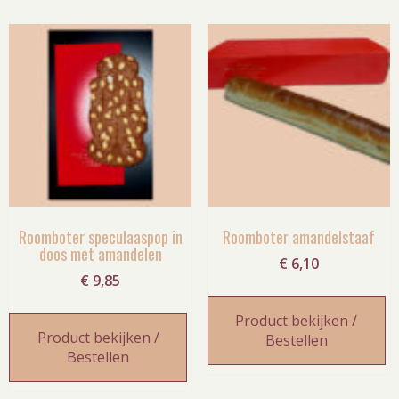
Roomboter speculaaspop in
Roomboter amandelstaaf
doos met amandelen
€
6,10
€
9,85
Product bekijken /
Product bekijken /
Bestellen
Bestellen