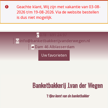
Geachte klant, Wij zijn met vakantie van 03-08-
2026 t/m 19-08-2026. Via de website bestellen
is dus niet mogelijk.
Ga
078 - 691 24 97
naar
info@banketbakkerijvanderwegen.nl
de
Dam 46 Alblasserdam
inhoud
Uw favorieten
Banketbakkerij J.van der Wegen
’t fijne komt van de banketbakker