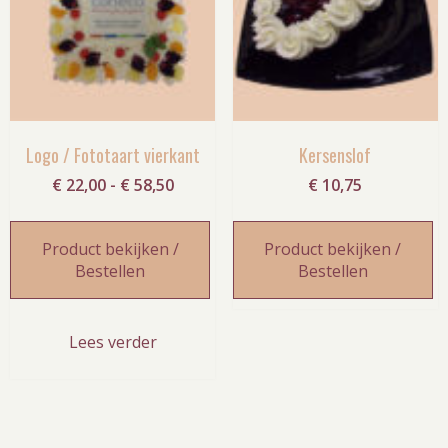
Logo / Fototaart vierkant
Kersenslof
Prijsklasse:
€
22,00
-
€
58,50
€
10,75
€ 22,00
tot
Product bekijken /
Product bekijken /
€ 58,50
Bestellen
Bestellen
Lees verder