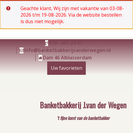
Geachte klant, Wij zijn met vakantie van 03-08-
2026 t/m 19-08-2026. Via de website bestellen
is dus niet mogelijk.
Ga
078 - 691 24 97
naar
info@banketbakkerijvanderwegen.nl
de
Dam 46 Alblasserdam
inhoud
Uw favorieten
Banketbakkerij J.van der Wegen
’t fijne komt van de banketbakker