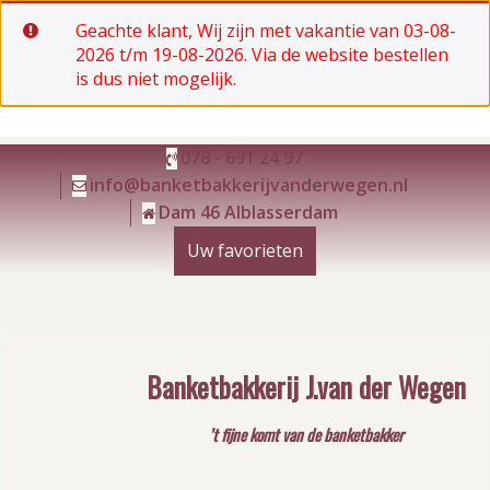
Geachte klant, Wij zijn met vakantie van 03-08-
2026 t/m 19-08-2026. Via de website bestellen
is dus niet mogelijk.
Ga
078 - 691 24 97
naar
info@banketbakkerijvanderwegen.nl
de
Dam 46 Alblasserdam
inhoud
Uw favorieten
Banketbakkerij J.van der Wegen
’t fijne komt van de banketbakker