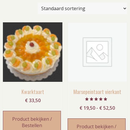
Kwarktaart
Marsepeintaart vierkant
€
33,50
Gewaardeerd
Prijskl
€
19,50
-
€
52,50
5.00
uit 5
€ 19,5
Product bekijken /
tot
Bestellen
Product bekijken /
€ 52,5