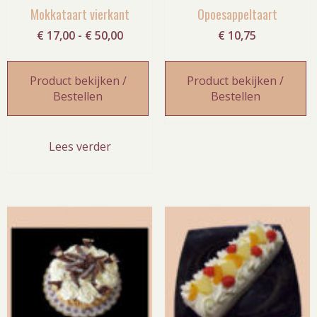
Mokkataart vierkant
Opoesappeltaart
Prijsklasse:
€
17,00
-
€
50,00
€
10,75
€ 17,00
tot
Product bekijken /
Product bekijken /
€ 50,00
Bestellen
Bestellen
Lees verder