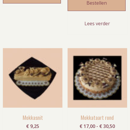
Bestellen
Lees verder
Mokkasnit
Mokkataart rond
Prijskl
€
9,25
€
17,00
-
€
30,50