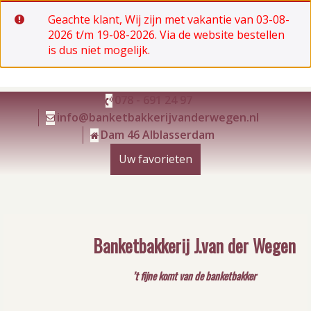
Geachte klant, Wij zijn met vakantie van 03-08-
2026 t/m 19-08-2026. Via de website bestellen
is dus niet mogelijk.
Ga
078 - 691 24 97
naar
info@banketbakkerijvanderwegen.nl
de
Dam 46 Alblasserdam
inhoud
Uw favorieten
Banketbakkerij J.van der Wegen
’t fijne komt van de banketbakker