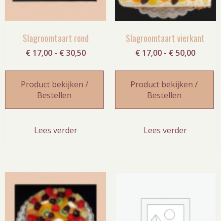
Slagroomtaart rond
Slagroomtaart vierkant
Prijsklasse:
Prijskl
€
17,00
-
€
30,50
€
17,00
-
€
50,00
€ 17,00
€ 17,0
tot
tot
Product bekijken /
Product bekijken /
€ 30,50
€ 50,0
Bestellen
Bestellen
Lees verder
Lees verder