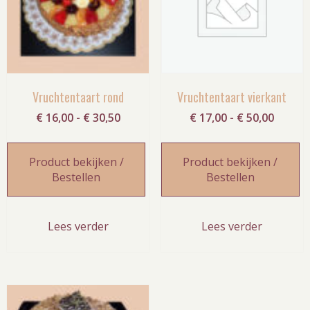
Vruchtentaart rond
Vruchtentaart vierkant
Prijsklasse:
Prijskl
€
16,00
-
€
30,50
€
17,00
-
€
50,00
€ 16,00
€ 17,0
tot
tot
Product bekijken /
Product bekijken /
€ 30,50
€ 50,0
Bestellen
Bestellen
Lees verder
Lees verder