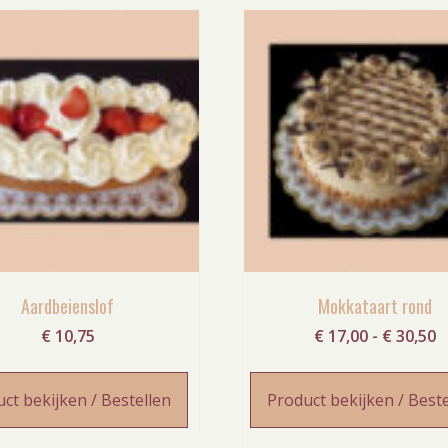
Aardbeienslof
Mokkataart rond
P
€
10,75
€
17,00
-
€
30,50
€
t
ct bekijken / Bestellen
Product bekijken / Best
€