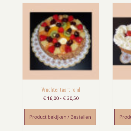
Vruchtentaart rond
Prijsklasse:
€
16,00
-
€
30,50
€ 16,00
tot
Product bekijken / Bestellen
Produ
€ 30,50