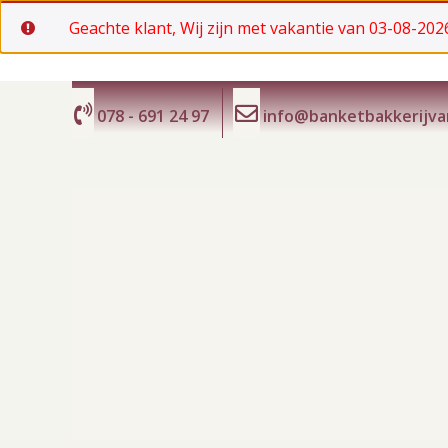
Geachte klant, Wij zijn met vakantie van 03-08-2026
Ga
naar
078 - 691 24 97
info@banketbakkerijv
de
inhoud