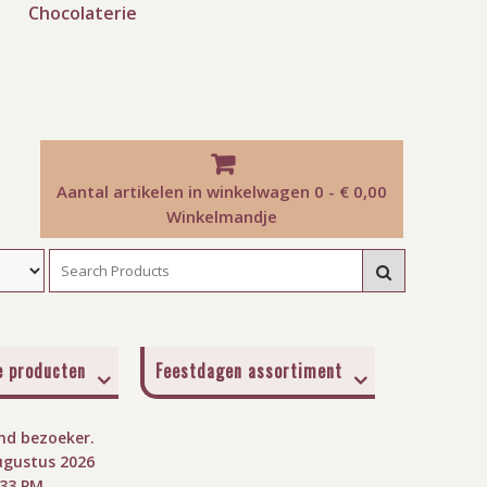
Chocolaterie
Aantal artikelen in winkelwagen
0 - € 0,00
Winkelmandje
e producten
Feestdagen assortiment
d bezoeker.
ugustus 2026
:34 PM