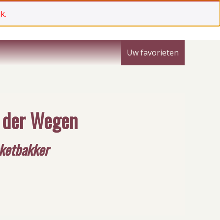
k.
Uw favorieten
n der Wegen
nketbakker