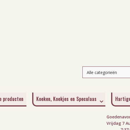
je producten
Koeken, Koekjes en Speculaas
Hartig
Goedenavon
Vrijdag 7 A
7:37