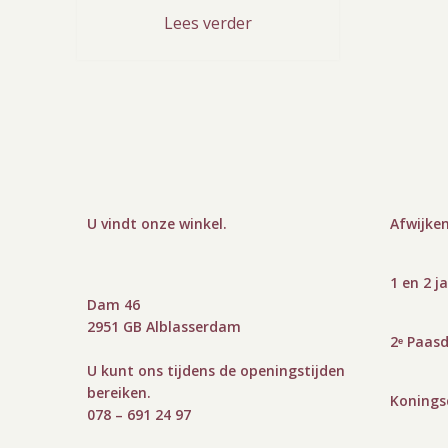
Lees verder
U vindt onze winkel
.
Afwijken
1 en 2 j
Dam 46
2951 GB Alblasserdam
2ᵉ Paas
U kunt ons tijdens de openingstijden
bereiken.
Koningsd
078 – 691 24 97