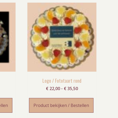
Logo / Fototaart rond
rijsklasse:
Prijsklasse:
€
22,00
-
€
35,50
 17,00
€ 22,00
ot
tot
ellen
Product bekijken / Bestellen
 30,50
€ 35,50