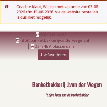
Geachte klant, Wij zijn met vakantie van 03-08-
2026 t/m 19-08-2026. Via de website bestellen
is dus niet mogelijk.
Ga
078 - 691 24 97
naar
info@banketbakkerijvanderwegen.nl
de
Dam 46 Alblasserdam
inhoud
Uw favorieten
Banketbakkerij J.van der Wegen
’t fijne komt van de banketbakker