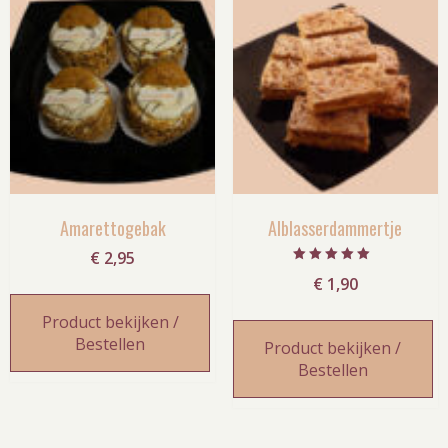
Amarettogebak
Alblasserdammertje
€
2,95
Gewaardeerd
€
1,90
5.00
uit 5
Product bekijken /
Bestellen
Product bekijken /
Bestellen