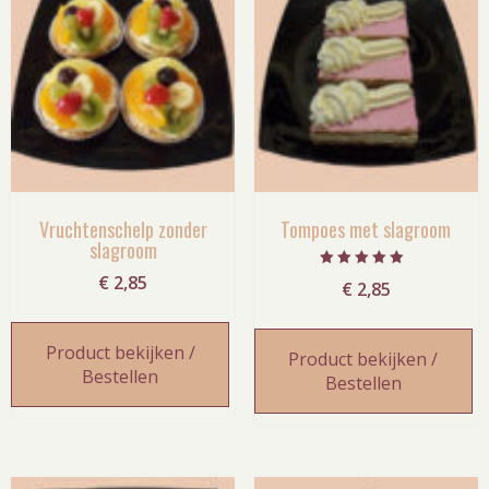
Vruchtenschelp zonder
Tompoes met slagroom
slagroom
Gewaardeerd
€
2,85
€
2,85
5.00
uit 5
Product bekijken /
Product bekijken /
Bestellen
Bestellen