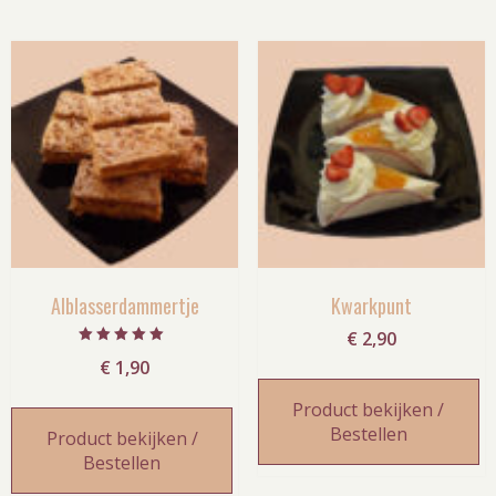
Alblasserdammertje
Kwarkpunt
€
2,90
Gewaardeerd
€
1,90
5.00
uit 5
Product bekijken /
Bestellen
Product bekijken /
Bestellen