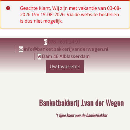
Geachte klant, Wij zijn met vakantie van 03-08-
2026 t/m 19-08-2026. Via de website bestellen
is dus niet mogelijk.
Ga
078 - 691 24 97
naar
info@banketbakkerijvanderwegen.nl
de
Dam 46 Alblasserdam
inhoud
Uw favorieten
Banketbakkerij J.van der Wegen
’t fijne komt van de banketbakker