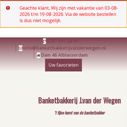
Geachte klant, Wij zijn met vakantie van 03-08-
2026 t/m 19-08-2026. Via de website bestellen
is dus niet mogelijk.
Ga
078 - 691 24 97
naar
info@banketbakkerijvanderwegen.nl
de
Dam 46 Alblasserdam
inhoud
Uw favorieten
Banketbakkerij J.van der Wegen
’t fijne komt van de banketbakker