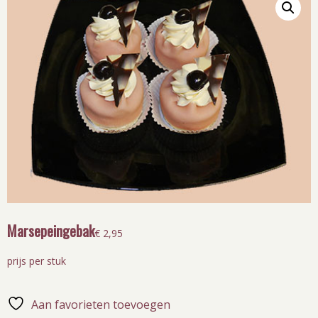
Marsepeingebak
€
2,95
prijs per stuk
Aan favorieten toevoegen