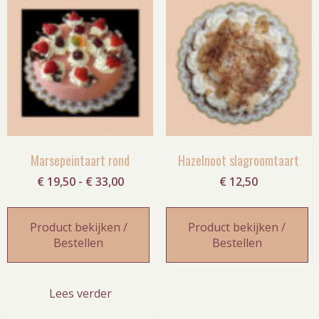
Marsepeintaart rond
Hazelnoot slagroomtaart
Prijsklasse:
€
19,50
-
€
33,00
€
12,50
€ 19,50
tot
Product bekijken /
Product bekijken /
€ 33,00
Bestellen
Bestellen
Lees verder