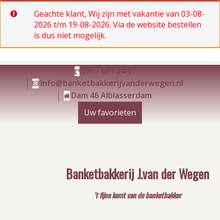
Geachte klant, Wij zijn met vakantie van 03-08-
2026 t/m 19-08-2026. Via de website bestellen
is dus niet mogelijk.
Ga
078 - 691 24 97
naar
info@banketbakkerijvanderwegen.nl
de
Dam 46 Alblasserdam
inhoud
Uw favorieten
Banketbakkerij J.van der Wegen
’t fijne komt van de banketbakker