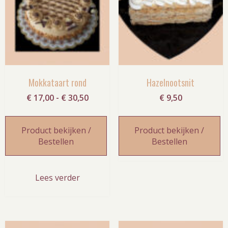
Mokkataart rond
Hazelnootsnit
Prijsklasse:
€
17,00
-
€
30,50
€
9,50
€ 17,00
tot
Product bekijken /
Product bekijken /
€ 30,50
Bestellen
Bestellen
Lees verder